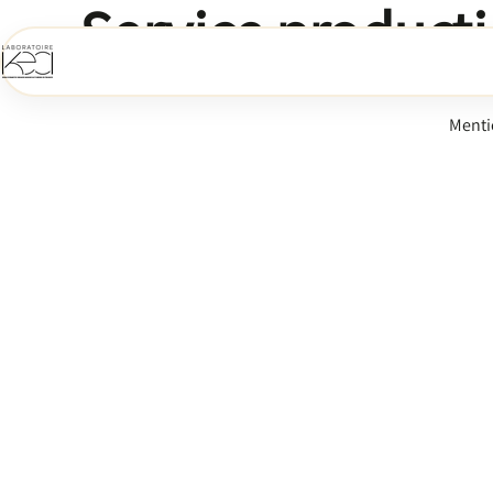
Service product
Menti